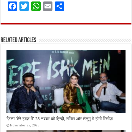
F
T
W
E
S
a
w
h
m
h
ce
it
at
ai
ar
b
te
s
l
e
Related Articles
o
r
A
o
p
k
p
फ़िल्म ‘तेरे इश्क़ में’ 28 नवंबर को हिन्दी, तमिल और तेलुगु में होगी रिलीज़
November 27, 2025