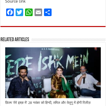
Source link
F
T
W
E
S
a
w
h
m
h
ce
it
at
ai
ar
b
te
s
l
e
Related Articles
o
r
A
o
p
k
p
फ़िल्म ‘तेरे इश्क़ में’ 28 नवंबर को हिन्दी, तमिल और तेलुगु में होगी रिलीज़