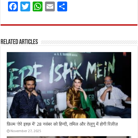
F
T
W
E
S
a
w
h
m
h
ce
it
at
ai
ar
b
te
s
l
e
Related Articles
o
r
A
o
p
k
p
फ़िल्म ‘तेरे इश्क़ में’ 28 नवंबर को हिन्दी, तमिल और तेलुगु में होगी रिलीज़
November 27, 2025