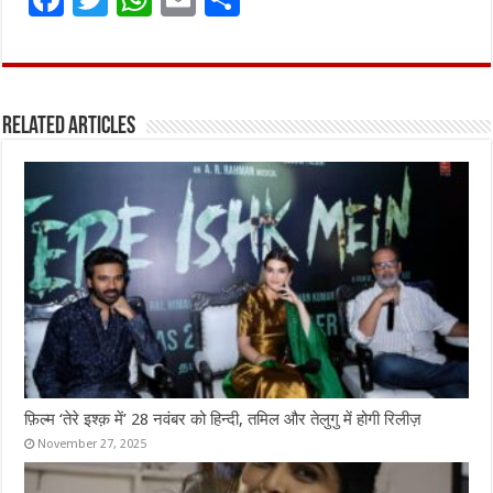
a
w
h
m
h
ce
it
at
ai
ar
b
te
s
l
e
Related Articles
o
r
A
o
p
k
p
फ़िल्म ‘तेरे इश्क़ में’ 28 नवंबर को हिन्दी, तमिल और तेलुगु में होगी रिलीज़
November 27, 2025