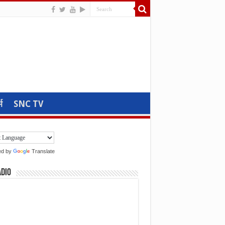
म
SNC TV
ed by
Translate
adio