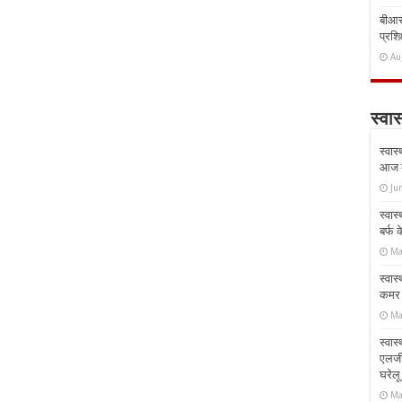
बीआरस
प्रशिक
Au
स्वास
स्वास
आज क
Ju
स्वास
बर्फ
Ma
स्वास
कमर औ
Ma
स्वास
एलर्
घरेल
Ma