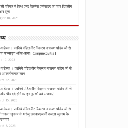
ी परिसर में हेल्थ एण्ड वेलनेस एम्बेसडर का चार दिवसीय
्षण शुरू
gust 18, 2021
्थ्य
्थ्य डेस्क। जानिये पंडित वीर विक्रम नारायण पांडेय जी से
ा पञ्चाङ्ग आँख आना [ Conjunctivitis ]
ne 10, 2023
्थ्य डेस्क । जानिये पंडित वीर विक्रम नारायण पांडेय जी से
 के आश्चर्यजनक लाभ
rch 22, 2023
्थ्य डेस्क । जानिये पंडित वीर विक्रम नारायण पांडेय जी से
र पीठ दर्द होने पर इन नुस्‍खों को अजमाएं
rch 15, 2023
्थ्य डेस्क। जानिये पंडित वीर विक्रम नारायण पांडेय जी से
जी नजला जुकाम के घरेलू उपचारएलर्जी नजला जुकाम के
ू उपचार
rch 6, 2023