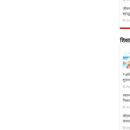
जीवन 
श्राद्
Oc
शिक्षा
*अभि
शुभार
Ap
स्वतन
निकाल
Au
सीएम 
संस्था
Se