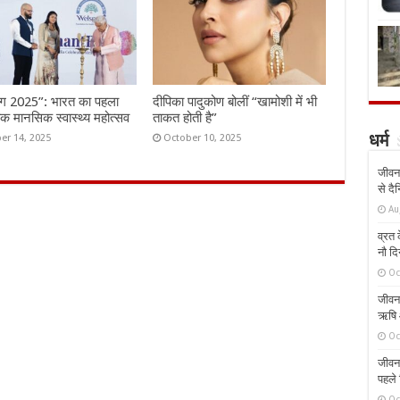
ंग 2025”: भारत का पहला
दीपिका पादुकोण बोलीं “खामोशी में भी
तिक मानसिक स्वास्थ्य महोत्सव
ताकत होती है”
er 14, 2025
October 10, 2025
धर्म
जीवन 
से दै
Au
व्रत क
नौ दि
Oc
जीवन 
ऋषि औ
Oc
जीवन 
पहले 
Oc