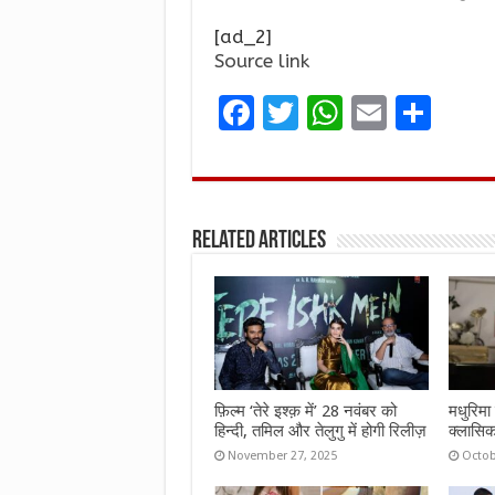
[ad_2]
Source link
F
T
W
E
S
a
w
h
m
h
ce
it
at
ai
ar
b
te
s
l
e
Related Articles
o
r
A
o
p
k
p
फ़िल्म ‘तेरे इश्क़ में’ 28 नवंबर को
मधुरिमा 
हिन्दी, तमिल और तेलुगु में होगी रिलीज़
क्लासिक
November 27, 2025
Octob