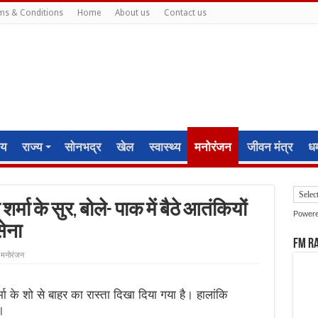
ms & Conditions
Home
About us
Contact us
ीय
राज्य
सोनभद्र
खेल
स्वास्थ्य
मनोरंजन
जीवन मंत्र
धर्
मा के सुर, बोले- पाक में बैठे आतंकियों
Power
ेना
FM R
मनोरंजन
ा के शो से बाहर का रास्ता दिखा दिया गया है। हालांकि
।