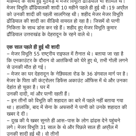
मोहम्मद के साथ हुई मुठभेड़ में मेजर विभूति
ढोंडियाल
भी शामिल थे।
मेजर विभूति ढौंढियालकी शादी 10 महीने पहले ही हुई थी।19 अप्रैल
को उनकी शादी की पहली सालगिरह थी। शहीद मेजर मेजर विभूति
ढोंडियाल की शादी का वीडियो वायरल हो रहा है। जिसमें वो पत्नी
निकिता के साथ डांस कर रहे हैं। शहीद हुए मेजर विभूति कुमार
ढौंडियाल उत्तराखंड के देहरादून के रहने वाले थे।
एक साल पहले ही हुई थी शादी
– मेजर विभूति 55 राष्ट्रीय राइफल में तैनात थे। बताया जा रहा है
कि एनकाउंटर के दौरान वो आतंकियों को घेरे हुए थे, तभी गोली लगने
से उनकी मौत हो गई।
– मेजर का घर देहरादून के नेश्र्विवला रोड के 36 डंगवाल मार्ग पर है।
मेजर के पिता की कंट्रोलर डिफेंस अकाउंट ऑफिस में थे और उनका
देहांत हो चुका है। घर में
उनकी दादी, मां और पत्नी रहती हैं।
– इन तीनों को विभूति की शहादत का बारे में पहले नहीं बताया गया
था। हालांकि, बाद में सेना के अफसरों ने पत्नी को उनके शहादत की
खबर दे दी।
– दुख की ये खबर सुनते ही आस-पास के लोग ढांढस देने पहुंचने
लगे। मेजर विभूति 31 साल के थे और पिछले साल ही अप्रैल में
उनकी शादी हुई थी। वो तीनों