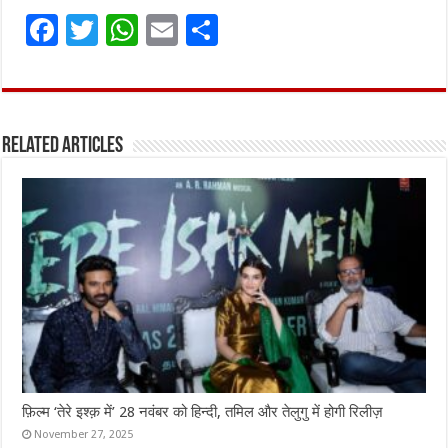
F
T
W
E
S
a
w
h
m
h
ce
it
at
ai
ar
b
te
s
l
e
Related Articles
o
r
A
o
p
k
p
फ़िल्म ‘तेरे इश्क़ में’ 28 नवंबर को हिन्दी, तमिल और तेलुगु में होगी रिलीज़
November 27, 2025