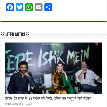
F
T
W
E
S
a
w
h
m
h
ce
it
at
ai
ar
b
te
s
l
e
Related Articles
o
r
A
o
p
k
p
फ़िल्म ‘तेरे इश्क़ में’ 28 नवंबर को हिन्दी, तमिल और तेलुगु में होगी रिलीज़
November 27, 2025