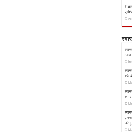
बीआरस
प्रशिक
Au
स्वास
स्वास
आज क
Ju
स्वास
बर्फ
Ma
स्वास
कमर औ
Ma
स्वास
एलर्
घरेल
Ma