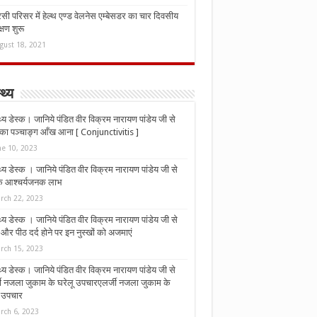
ी परिसर में हेल्थ एण्ड वेलनेस एम्बेसडर का चार दिवसीय
्षण शुरू
gust 18, 2021
्थ्य
्थ्य डेस्क। जानिये पंडित वीर विक्रम नारायण पांडेय जी से
ा पञ्चाङ्ग आँख आना [ Conjunctivitis ]
ne 10, 2023
्थ्य डेस्क । जानिये पंडित वीर विक्रम नारायण पांडेय जी से
 के आश्चर्यजनक लाभ
rch 22, 2023
्थ्य डेस्क । जानिये पंडित वीर विक्रम नारायण पांडेय जी से
र पीठ दर्द होने पर इन नुस्‍खों को अजमाएं
rch 15, 2023
्थ्य डेस्क। जानिये पंडित वीर विक्रम नारायण पांडेय जी से
जी नजला जुकाम के घरेलू उपचारएलर्जी नजला जुकाम के
ू उपचार
rch 6, 2023