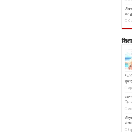
जीवन 
श्राद्
Oc
शिक्षा
*अभि
शुभार
Ap
स्वतन
निकाल
Au
सीएम 
संस्था
Se