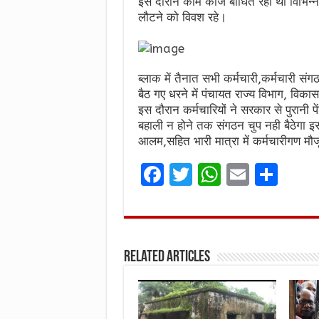
इस दौरान काम काज बाधित रहा था विभिन्न कार
लौटने को विवश रहे।
ब्लाक में तैनात सभी कर्मचारी,कर्मचारी स
बैठ गए धरने में पंचायत राज्य विभाग, विका
इस दौरान कर्मचारियों ने सरकार से पुरानी 
बहाली न होने तक संगठन चुप नही बैठेगा इस द
आलम,सहित भारी मात्रा में कर्मचारीगण मौज
F
T
W
E
S
a
w
h
m
h
ce
it
at
ai
ar
b
te
s
l
e
Related Articles
o
r
A
o
p
k
p