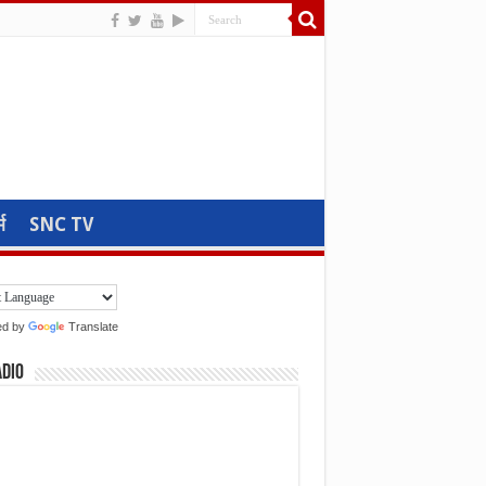
म
SNC TV
ed by
Translate
adio