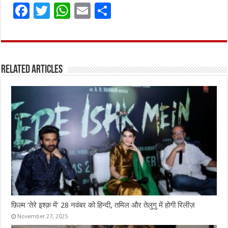
F
T
W
E
S
a
w
h
m
h
ce
it
at
ai
ar
b
te
s
l
e
Related Articles
o
r
A
o
p
k
p
फ़िल्म ‘तेरे इश्क़ में’ 28 नवंबर को हिन्दी, तमिल और तेलुगु में होगी रिलीज़
November 27, 2025