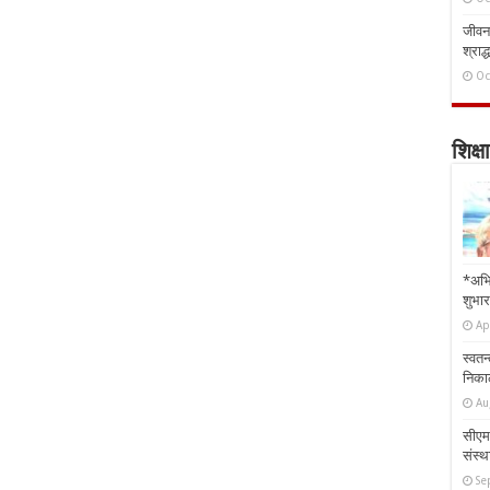
जीवन 
श्राद्
Oc
शिक्षा
*अभि
शुभार
Ap
स्वतन
निकाल
Au
सीएम 
संस्था
Se