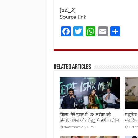
[ad_2]
Source link
F
T
W
E
S
a
w
h
m
h
ce
it
at
ai
ar
b
te
s
l
e
Related Articles
o
r
A
o
p
k
p
फ़िल्म ‘तेरे इश्क़ में’ 28 नवंबर को
मधुरिमा 
हिन्दी, तमिल और तेलुगु में होगी रिलीज़
क्लासिक
November 27, 2025
Octob