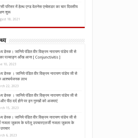
ी परिसर में हेल्थ एण्ड वेलनेस एम्बेसडर का चार दिवसीय
्षण शुरू
gust 18, 2021
्थ्य
्थ्य डेस्क। जानिये पंडित वीर विक्रम नारायण पांडेय जी से
ा पञ्चाङ्ग आँख आना [ Conjunctivitis ]
ne 10, 2023
्थ्य डेस्क । जानिये पंडित वीर विक्रम नारायण पांडेय जी से
 के आश्चर्यजनक लाभ
rch 22, 2023
्थ्य डेस्क । जानिये पंडित वीर विक्रम नारायण पांडेय जी से
र पीठ दर्द होने पर इन नुस्‍खों को अजमाएं
rch 15, 2023
्थ्य डेस्क। जानिये पंडित वीर विक्रम नारायण पांडेय जी से
जी नजला जुकाम के घरेलू उपचारएलर्जी नजला जुकाम के
ू उपचार
rch 6, 2023