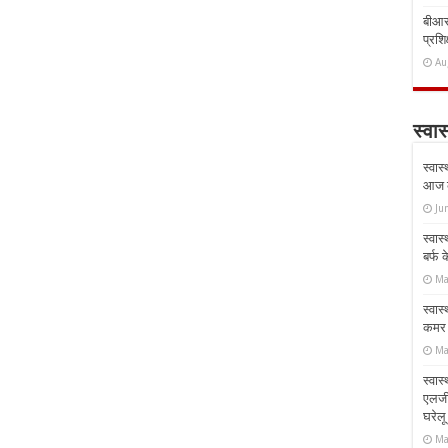
बीआरस
प्रशिक
Au
स्वास
स्वास
आज क
Ju
स्वास
बर्फ
Ma
स्वास
कमर औ
Ma
स्वास
एलर्
घरेल
Ma