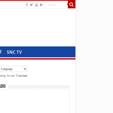
म
SNC TV
ed by
Translate
adio