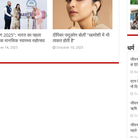
ंग 2025”: भारत का पहला
दीपिका पादुकोण बोलीं “खामोशी में भी
तिक मानसिक स्वास्थ्य महोत्सव
ताकत होती है”
er 14, 2025
October 10, 2025
धर्म
जीवन 
से दै
Au
व्रत क
नौ दि
Oc
जीवन 
ऋषि औ
Oc
जीवन 
पहले 
Oc