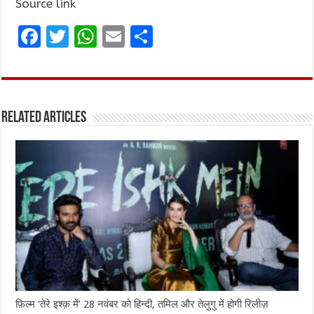
Source link
F
T
W
E
S
a
w
h
m
h
ce
it
at
ai
ar
b
te
s
l
e
Related Articles
o
r
A
o
p
k
p
फ़िल्म ‘तेरे इश्क़ में’ 28 नवंबर को हिन्दी, तमिल और तेलुगु में होगी रिलीज़