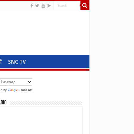
म
SNC TV
ed by
Translate
adio