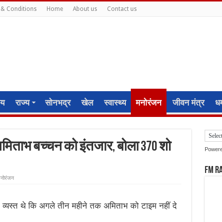
& Conditions
Home
About us
Contact us
ीय
राज्य
सोनभद्र
खेल
स्वास्थ्य
मनोरंजन
जीवन मंत्र
धर्
अमिताभ बच्चन को इंतजार, बोला 370 शो
Power
FM R
नोरंजन
 व्यस्त थे कि अगले तीन महीने तक अमिताभ को टाइम नहीं दे