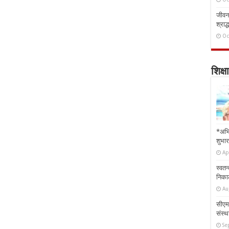
जीवन 
श्राद्
Oc
शिक्षा
*अभि
शुभार
Ap
स्वतन
निकाल
Au
सीएम 
संस्था
Se