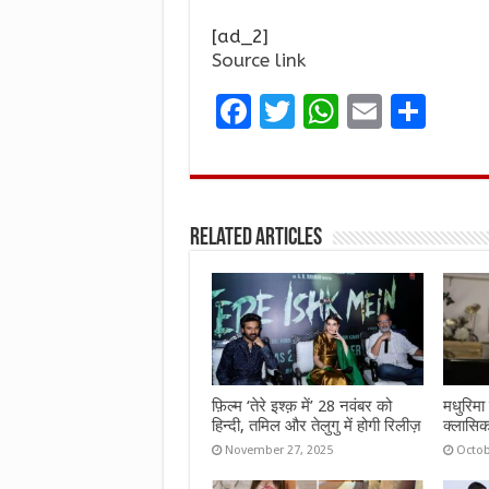
[ad_2]
Source link
F
T
W
E
S
a
w
h
m
h
ce
it
at
ai
ar
b
te
s
l
e
Related Articles
o
r
A
o
p
k
p
फ़िल्म ‘तेरे इश्क़ में’ 28 नवंबर को
मधुरिमा 
हिन्दी, तमिल और तेलुगु में होगी रिलीज़
क्लासिक
November 27, 2025
Octob