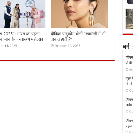
ंग 2025”: भारत का पहला
दीपिका पादुकोण बोलीं “खामोशी में भी
तिक मानसिक स्वास्थ्य महोत्सव
ताकत होती है”
er 14, 2025
October 10, 2025
धर्म
जीवन 
से दै
Au
व्रत क
नौ दि
Oc
जीवन 
ऋषि औ
Oc
जीवन 
पहले 
Oc