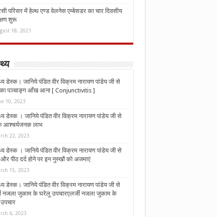
ी परिसर में हेल्थ एण्ड वेलनेस एम्बेसडर का चार दिवसीय
्षण शुरू
gust 18, 2021
्थ्य
्थ्य डेस्क। जानिये पंडित वीर विक्रम नारायण पांडेय जी से
ा पञ्चाङ्ग आँख आना [ Conjunctivitis ]
ne 10, 2023
्थ्य डेस्क । जानिये पंडित वीर विक्रम नारायण पांडेय जी से
 के आश्चर्यजनक लाभ
rch 22, 2023
्थ्य डेस्क । जानिये पंडित वीर विक्रम नारायण पांडेय जी से
र पीठ दर्द होने पर इन नुस्‍खों को अजमाएं
rch 15, 2023
्थ्य डेस्क। जानिये पंडित वीर विक्रम नारायण पांडेय जी से
जी नजला जुकाम के घरेलू उपचारएलर्जी नजला जुकाम के
ू उपचार
rch 6, 2023