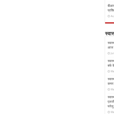
बीआरस
प्रशिक
Au
स्वास
स्वास
आज क
Ju
स्वास
बर्फ
Ma
स्वास
कमर औ
Ma
स्वास
एलर्
घरेल
Ma