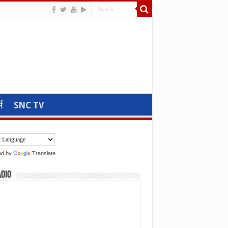
म
SNC TV
ed by
Translate
adio