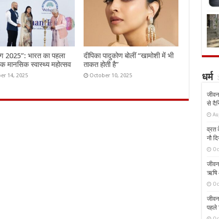
ंग 2025”: भारत का पहला
दीपिका पादुकोण बोलीं “खामोशी में भी
तिक मानसिक स्वास्थ्य महोत्सव
ताकत होती है”
er 14, 2025
October 10, 2025
धर्म
जीवन 
से दै
Au
व्रत क
नौ दि
Oc
जीवन 
ऋषि औ
Oc
जीवन 
पहले 
Oc