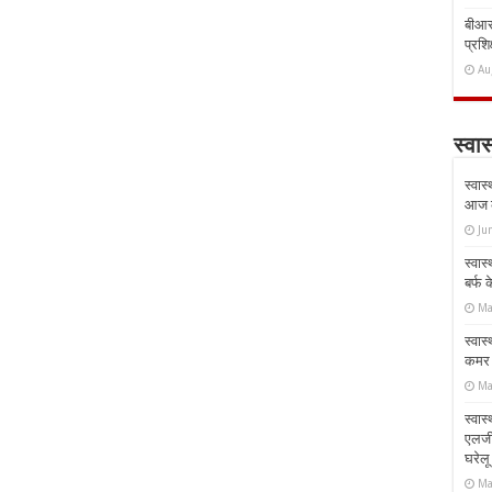
बीआरस
प्रशिक
Au
स्वास
स्वास
आज क
Ju
स्वास
बर्फ
Ma
स्वास
कमर औ
Ma
स्वास
एलर्
घरेल
Ma