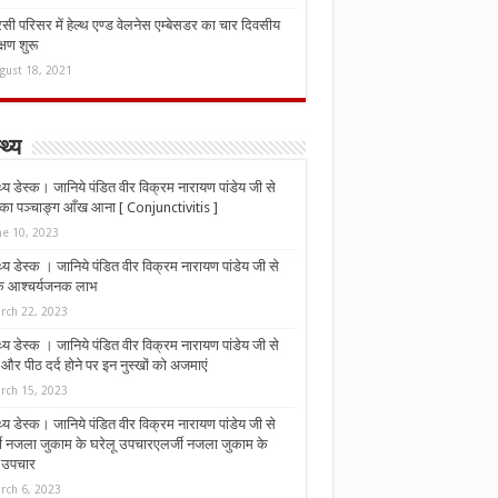
ी परिसर में हेल्थ एण्ड वेलनेस एम्बेसडर का चार दिवसीय
्षण शुरू
gust 18, 2021
्थ्य
्थ्य डेस्क। जानिये पंडित वीर विक्रम नारायण पांडेय जी से
ा पञ्चाङ्ग आँख आना [ Conjunctivitis ]
ne 10, 2023
्थ्य डेस्क । जानिये पंडित वीर विक्रम नारायण पांडेय जी से
 के आश्चर्यजनक लाभ
rch 22, 2023
्थ्य डेस्क । जानिये पंडित वीर विक्रम नारायण पांडेय जी से
र पीठ दर्द होने पर इन नुस्‍खों को अजमाएं
rch 15, 2023
्थ्य डेस्क। जानिये पंडित वीर विक्रम नारायण पांडेय जी से
जी नजला जुकाम के घरेलू उपचारएलर्जी नजला जुकाम के
ू उपचार
rch 6, 2023