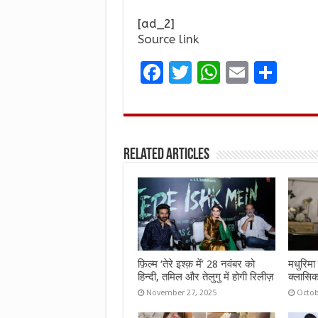
[ad_2]
Source link
F
T
W
E
S
a
w
h
m
h
ce
it
at
ai
ar
b
te
s
l
e
Related Articles
o
r
A
o
p
k
p
फ़िल्म ‘तेरे इश्क़ में’ 28 नवंबर को
मधुरिमा 
हिन्दी, तमिल और तेलुगु में होगी रिलीज़
क्लासिक
November 27, 2025
Octob