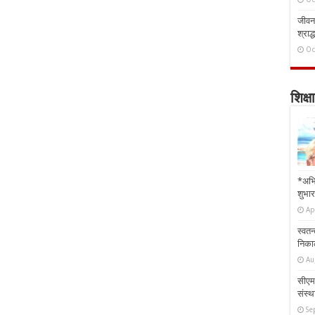
जीवन 
श्राद्
Oc
शिक्षा
*अभि
शुभार
Ap
स्वतन
निकाल
Au
सीएम 
संस्था
Se