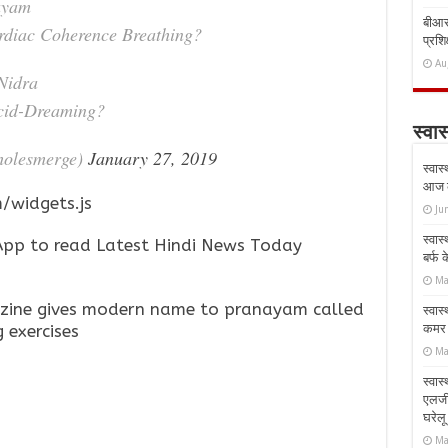
ayam
बीआरस
rdiac Coherence Breathing?
प्रशिक
Au
Nidra
cid-Dreaming?
स्वास
holesmerge)
January 27, 2019
स्वास
आज क
/widgets.js
Ju
स्वास
pp to read Latest Hindi News Today
बर्फ
Ma
azine gives modern name to pranayam called
स्वास
कमर औ
 exercises
Ma
स्वास
एलर्
घरेल
Ma