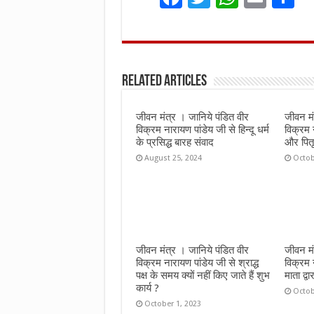
a
w
h
m
h
ce
it
at
ai
a
b
te
s
l
e
Related Articles
o
r
A
o
p
जीवन मंत्र । जानिये पंडित वीर
जीवन मं
k
p
विक्रम नारायण पांडेय जी से हिन्दू धर्म
विक्रम 
के प्रसिद्ध बारह संवाद
और पितृ 
August 25, 2024
Octob
जीवन मंत्र । जानिये पंडित वीर
जीवन मं
विक्रम नारायण पांडेय जी से श्राद्ध
विक्रम 
पक्ष के समय क्यों नहीं किए जाते हैं शुभ
माता द्वा
कार्य ?
Octob
October 1, 2023