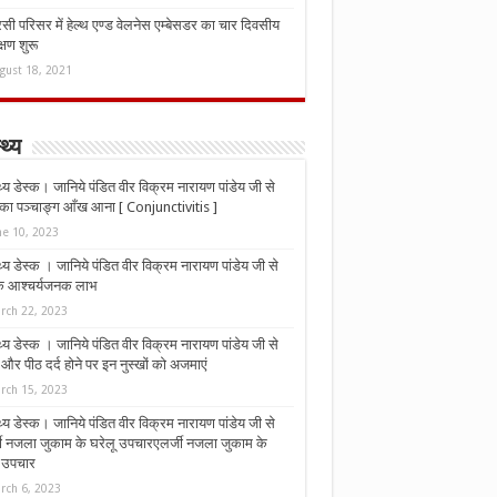
ी परिसर में हेल्थ एण्ड वेलनेस एम्बेसडर का चार दिवसीय
्षण शुरू
gust 18, 2021
्थ्य
्थ्य डेस्क। जानिये पंडित वीर विक्रम नारायण पांडेय जी से
ा पञ्चाङ्ग आँख आना [ Conjunctivitis ]
ne 10, 2023
्थ्य डेस्क । जानिये पंडित वीर विक्रम नारायण पांडेय जी से
 के आश्चर्यजनक लाभ
rch 22, 2023
्थ्य डेस्क । जानिये पंडित वीर विक्रम नारायण पांडेय जी से
र पीठ दर्द होने पर इन नुस्‍खों को अजमाएं
rch 15, 2023
्थ्य डेस्क। जानिये पंडित वीर विक्रम नारायण पांडेय जी से
जी नजला जुकाम के घरेलू उपचारएलर्जी नजला जुकाम के
ू उपचार
rch 6, 2023