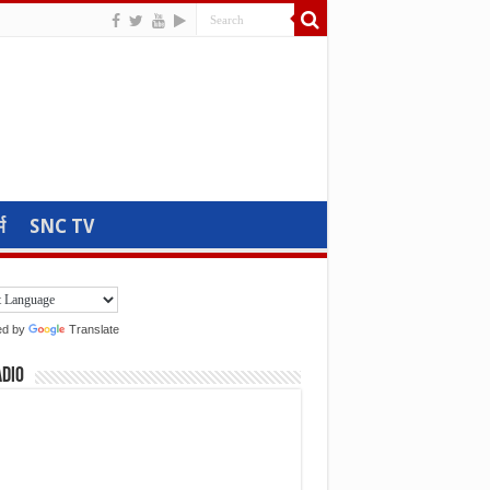
म
SNC TV
ed by
Translate
adio