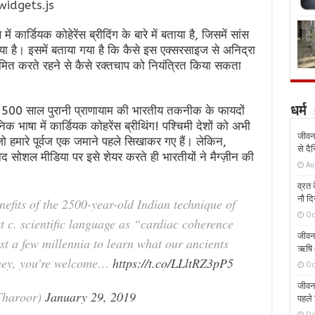
widgets.js
्थ में कार्डियक कोहेरेंस ब्रीदिंग के बारे में बताया है, जिसमें सांस
या है। इसमें बताया गया है कि कैसे इस एक्सरसाइज से अनिद्रा
ित करते रहने से कैसे रक्तचाप को नियंत्रित किया सकता
 2500 साल पुरानी प्राणायाम की भारतीय तकनीक के फायदों
धर्म
निक भाषा में कार्डियक कोहरेंस ब्रीथिंग! पश्चिमी देशों को अभी
जीवन 
जो हमारे पूर्वज एक जमाने पहले सिखाकर गए हैं। लेकिन,
से दै
 सोशल मीडिया पर इसे शेयर करते ही भारतीयों ने मैग्ज़ीन की
Au
व्रत क
नौ दि
nefits of the 2500-year-old Indian technique of
Oc
 c. scientific language as “cardiac coherence
जीवन 
st a few millennia to learn what our ancients
ऋषि औ
 hey, you’re welcome…
https://t.co/LLltRZ3pP5
Oc
जीवन 
Tharoor)
January 29, 2019
पहले 
Oc