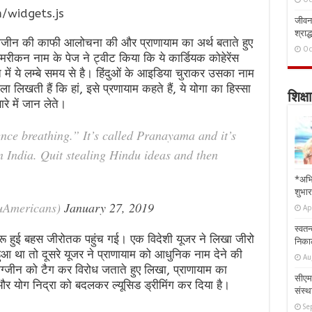
/widgets.js
जीवन 
श्राद्
ैग्जीन की काफी आलोचना की और प्राणायाम का अर्थ बताते हुए
Oc
ीकन नाम के पेज ने ट्वीट किया कि ये कार्डियक कोहेरेंस
रत में ये लम्बे समय से है। हिंदुओं के आइडिया चुराकर उसका नाम
लिखती हैं कि हां, इसे प्रणायाम कहते हैं, ये योगा का हिस्सा
शिक्षा
रे में जान लेते।
nce breathing.” It’s called Pranayama and it’s
n India. Quit stealing Hindu ideas and then
*अभि
शुभार
uAmericans)
January 27, 2019
Ap
स्वतन
रू हुई बहस जीरोतक पहुंच गई। एक विदेशी यूजर ने लिखा जीरो
निकाल
 हुआ था तो दूसरे यूजर ने प्राणायाम को आधुनिक नाम देने की
Au
्जीन को टैग कर विरोध जताते हुए लिखा, प्राणायाम का
सीएम 
और योग निद्रा को बदलकर ल्यूसिड ड्रीमिंग कर दिया है।
संस्था
Se