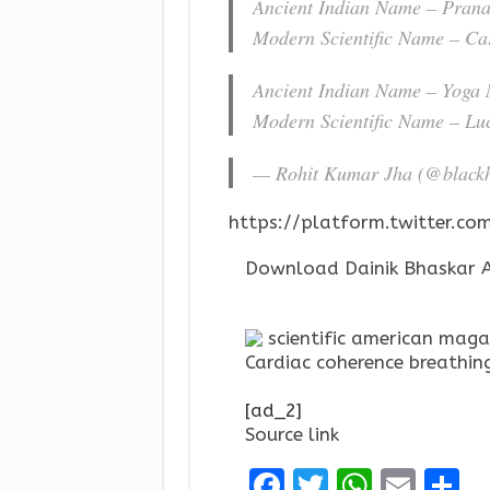
Ancient Indian Name – Pran
Modern Scientific Name – Ca
Ancient Indian Name – Yoga 
Modern Scientific Name – Lu
— Rohit Kumar Jha (@black
https://platform.twitter.com
Download Dainik Bhaskar A
scientific american mag
Cardiac coherence breathing
[ad_2]
Source link
F
T
W
E
S