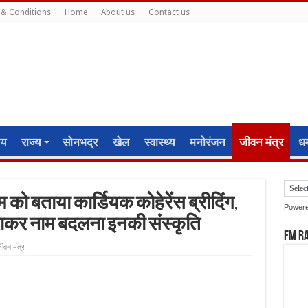
& Conditions
Home
About us
Contact us
ीय
राज्य
सोनभद्र
खेल
स्वास्थ्य
मनोरंजन
जीवन मंत्र
धर्
म को बताया कार्डियक कोहेरेंस ब्रीदिंग,
Power
चुराकर नाम बदलना इनकी संस्कृति
FM R
ीवन मंत्र