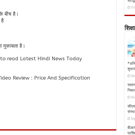
श्राद्
Oc
े बीच है।
 है
शिक्षा
धा मुकाबला है।
to read Latest Hindi News Today
*अभि
शुभार
Ap
eo Review : Price And Specification
स्वतन
निकाल
Au
सीएम 
संस्था
Se
बीआरस
प्रशिक