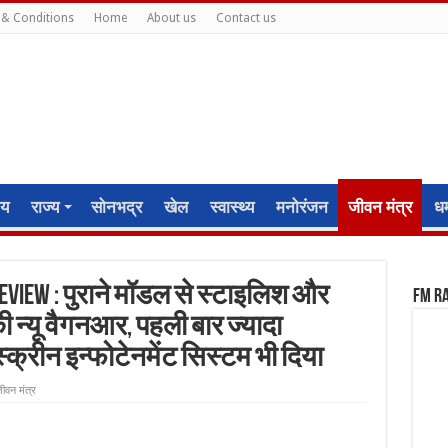
& Conditions
Home
About us
Contact us
ीय
राज्य
सोनभद्र
खेल
स्वास्थ्य
मनोरंजन
जीवन मंत्र
धर्
eview : पुराने मॉडल से स्टाइलिश और
FM R
की न्यू वैगनआर, पहली बार ज्यादा
्रीन इन्फोटेनमेंट सिस्टम भी दिया
ीवन मंत्र