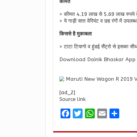
कीमत
> कीमत 4.19 लाख से 5.69 लाख रुपये क
> ये गाड़ी सात वेरियंट व छह रंगों में उपलब्‍ध
किससे है मुकाबला
> टाटा टियागो व हुंडई सैंट्रो से इसका सी
Download Dainik Bhaskar App 
Maruti New Wagon R 2019 Vid
[ad_2]
Source link
F
T
W
E
S
a
w
h
m
h
ce
it
at
ai
ar