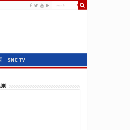
म
SNC TV
adio