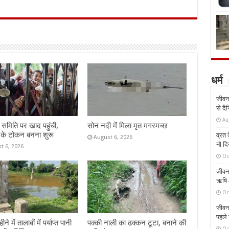
धर्म
जीवन 
से दै
Au
समिति पर खाद पहुंची,
सोन नदी में मिला मृत मगरमच्छ
 के टोकन बनना शुरू
व्रत क
August 6, 2026
नौ दि
t 6, 2026
Oc
जीवन 
ऋषि औ
Oc
जीवन 
पहले 
े में तालाबों में पर्याप्त पानी
पक्की नाली का ढक्कन टूटा, बनाने की
Oc