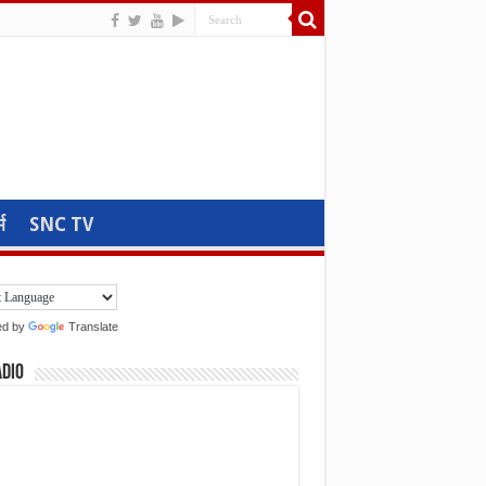
म
SNC TV
ed by
Translate
adio