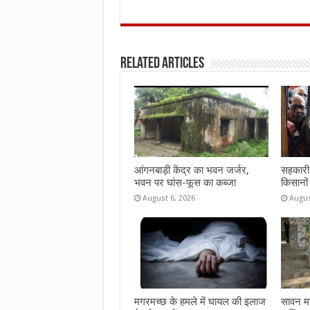
a
w
h
m
h
ce
it
at
ai
ar
b
te
s
l
e
Related Articles
o
r
A
o
p
k
p
आंगनबाड़ी केंद्र का भवन जर्जर,
सहकारी 
भवन पर घांस-फूस का कब्जा
किसानों
August 6, 2026
Augus
मगरमच्छ के हमले में घायल की इलाज
सावन महीन