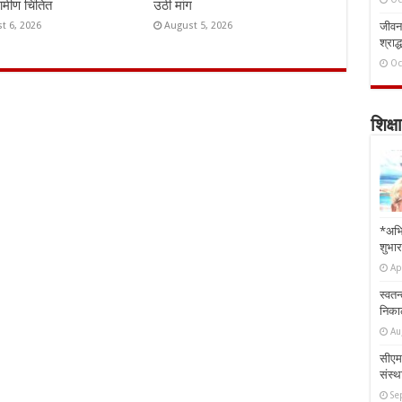
रामीण चिंतित
उठी मांग
t 6, 2026
August 5, 2026
जीवन 
श्राद्
Oc
शिक्षा
*अभि
शुभार
Ap
स्वतन
निकाल
Au
सीएम 
संस्था
Se