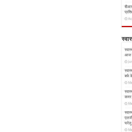
बीआरस
प्रशिक
Au
स्वास
स्वास
आज क
Ju
स्वास
बर्फ
Ma
स्वास
कमर औ
Ma
स्वास
एलर्
घरेल
Ma