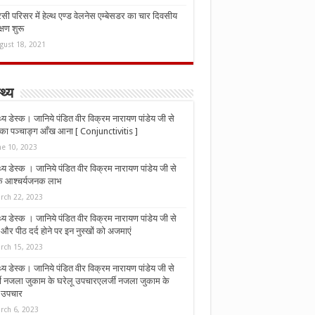
ी परिसर में हेल्थ एण्ड वेलनेस एम्बेसडर का चार दिवसीय
्षण शुरू
gust 18, 2021
्थ्य
्थ्य डेस्क। जानिये पंडित वीर विक्रम नारायण पांडेय जी से
ा पञ्चाङ्ग आँख आना [ Conjunctivitis ]
ne 10, 2023
्थ्य डेस्क । जानिये पंडित वीर विक्रम नारायण पांडेय जी से
 के आश्चर्यजनक लाभ
rch 22, 2023
्थ्य डेस्क । जानिये पंडित वीर विक्रम नारायण पांडेय जी से
र पीठ दर्द होने पर इन नुस्‍खों को अजमाएं
rch 15, 2023
्थ्य डेस्क। जानिये पंडित वीर विक्रम नारायण पांडेय जी से
जी नजला जुकाम के घरेलू उपचारएलर्जी नजला जुकाम के
ू उपचार
rch 6, 2023