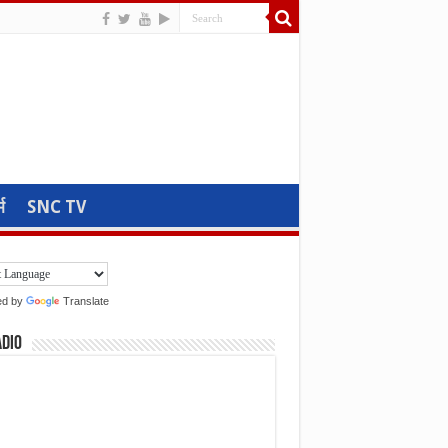
म
SNC TV
ed by
Translate
adio