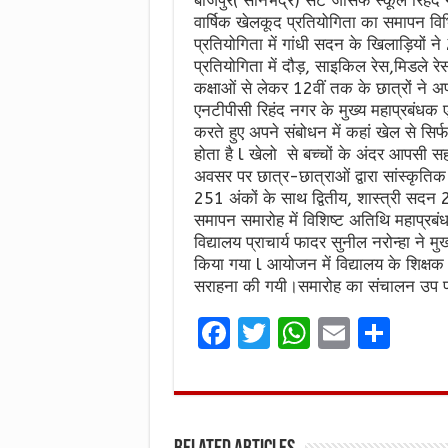
वार्षिक खेलकूद प्रतियोगिता का समापन विभ
प्रतियोगिता में गांधी सदन के खिलाड़ियों
प्रतियोगिता में दौड़, साइकिल रेस,मिडले रे
कक्षाओं से लेकर 12वीं तक के छात्रों ने 
एनटीपीसी रिहंद नगर के मुख्य महाप्रबंधक ए
करते हुए अपने संबोधन में कहां खेल से स
होता है l खेलो से बच्चों के अंदर आपसी 
अवसर पर छात्र-छात्राओं द्वारा सांस्कृतिक 
251 अंकों के साथ द्वितीय, शास्त्री सदन
समापन समारोह में विशिष्ट अतिथि महाप्रबं
विद्यालय प्राचार्य फादर सुनील नरोन्हा ने
किया गया l आयोजन में विद्यालय के शिक्
सराहना की गयी।समारोह का संचालन उप प्रधा
F
T
W
E
S
a
w
h
m
h
ce
it
at
ai
ar
b
te
s
l
e