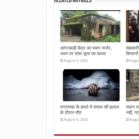
Related Articles
o
r
A
o
p
k
p
आंगनबाड़ी केंद्र का भवन जर्जर,
सहकारी 
भवन पर घांस-फूस का कब्जा
किसानों
August 6, 2026
Augus
मगरमच्छ के हमले में घायल की इलाज
सावन महीन
के दौरान मौत
नहीं, ग्
August 6, 2026
Augus