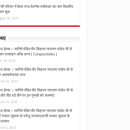
ी परिसर में हेल्थ एण्ड वेलनेस एम्बेसडर का चार दिवसीय
्षण शुरू
gust 18, 2021
्थ्य
्थ्य डेस्क। जानिये पंडित वीर विक्रम नारायण पांडेय जी से
ा पञ्चाङ्ग आँख आना [ Conjunctivitis ]
ne 10, 2023
्थ्य डेस्क । जानिये पंडित वीर विक्रम नारायण पांडेय जी से
 के आश्चर्यजनक लाभ
rch 22, 2023
्थ्य डेस्क । जानिये पंडित वीर विक्रम नारायण पांडेय जी से
र पीठ दर्द होने पर इन नुस्‍खों को अजमाएं
rch 15, 2023
्थ्य डेस्क। जानिये पंडित वीर विक्रम नारायण पांडेय जी से
जी नजला जुकाम के घरेलू उपचारएलर्जी नजला जुकाम के
ू उपचार
rch 6, 2023