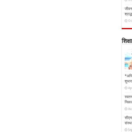
जीवन 
श्राद्
Oc
शिक्षा
*अभि
शुभार
Ap
स्वतन
निकाल
Au
सीएम 
संस्था
Se