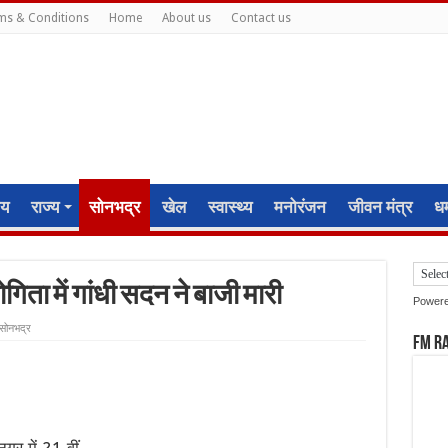
ms & Conditions
Home
About us
Contact us
ीय
राज्य
सोनभद्र
खेल
स्वास्थ्य
मनोरंजन
जीवन मंत्र
धर्
गिता में गांधी सदन ने बाजी मारी
Power
सोनभद्र
FM R
गर में 21 वीं