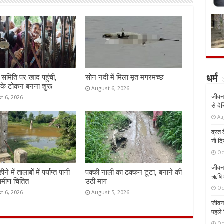
समिति पर खाद पहुंची,
सोन नदी में मिला मृत मगरमच्छ
धर्म
 के टोकन बनना शुरू
August 6, 2026
जीवन 
t 6, 2026
से दै
Au
व्रत क
नौ दि
Oc
जीवन 
े में तालाबों में पर्याप्त पानी
पक्की नाली का ढक्कन टूटा, बनाने की
ऋषि औ
रामीण चिंतित
उठी मांग
Oc
t 6, 2026
August 5, 2026
जीवन 
पहले 
Oc