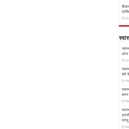
बीआरस
प्रशिक
Au
स्वास
स्वास
आज क
Ju
स्वास
बर्फ
Ma
स्वास
कमर औ
Ma
स्वास
एलर्
घरेल
Ma