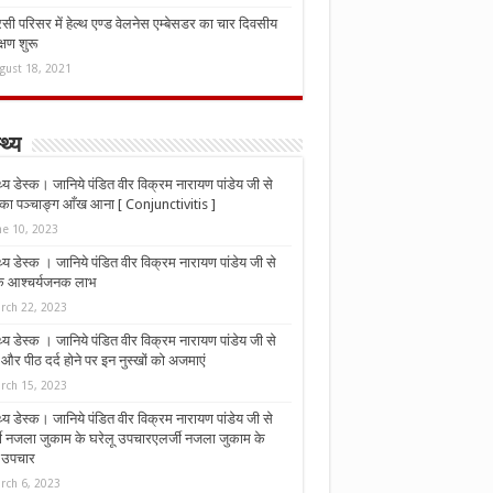
ी परिसर में हेल्थ एण्ड वेलनेस एम्बेसडर का चार दिवसीय
्षण शुरू
gust 18, 2021
्थ्य
्थ्य डेस्क। जानिये पंडित वीर विक्रम नारायण पांडेय जी से
ा पञ्चाङ्ग आँख आना [ Conjunctivitis ]
ne 10, 2023
्थ्य डेस्क । जानिये पंडित वीर विक्रम नारायण पांडेय जी से
 के आश्चर्यजनक लाभ
rch 22, 2023
्थ्य डेस्क । जानिये पंडित वीर विक्रम नारायण पांडेय जी से
र पीठ दर्द होने पर इन नुस्‍खों को अजमाएं
rch 15, 2023
्थ्य डेस्क। जानिये पंडित वीर विक्रम नारायण पांडेय जी से
जी नजला जुकाम के घरेलू उपचारएलर्जी नजला जुकाम के
ू उपचार
rch 6, 2023