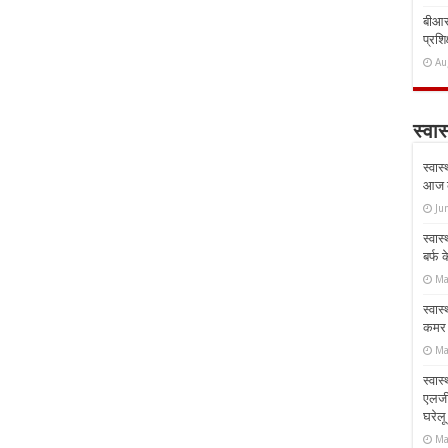
बीआरस
प्रशिक
Au
स्वास
स्वास
आज क
Ju
स्वास
बर्फ
Ma
स्वास
कमर औ
Ma
स्वास
एलर्
घरेल
Ma