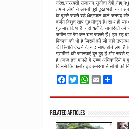
नरेश,सरस्वती,राजाराम,सुनीता देवी,नेहा,म
तमाम लोगों ने अपनी पूरी दुख भरी व्यथा सुन
के दूसरे सबसे बड़े क्षेत्रफल वाले जनपद स
दर्जन विद्युत ताप गृह मौजूद हैं।साथ ही यह क
गुलजार किया है।वहीं यहाँ के नागरिकों को 
जमीन पर रेंग कर चल सकते हैं। हम यह दाव
विकास की भी है जिसमें हमें जो नहीं उपलब्
की स्थिति देखने के बाद साफ होने लगा है क
ग्रामीणों की समस्याएं दूर हुई हैं और सबस
हैं।जल्द इस मामले में उच्च अधिकारियों व 
जिससे कि फलोराइड समस्या से लोगों को 
F
T
W
E
S
a
w
h
m
h
ce
it
at
ai
ar
b
te
s
l
e
Related Articles
o
r
A
o
p