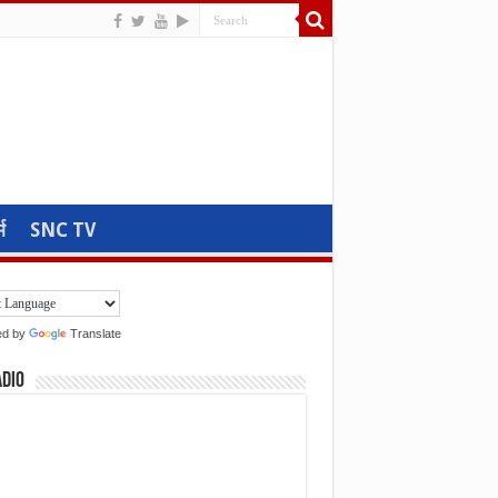
म
SNC TV
ed by
Translate
adio