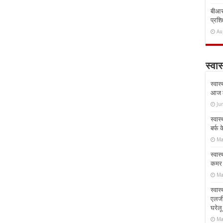
बीआरस
प्रशिक
Au
स्वास
स्वास
आज क
Ju
स्वास
बर्फ
Ma
स्वास
कमर औ
Ma
स्वास
एलर्
घरेल
Ma