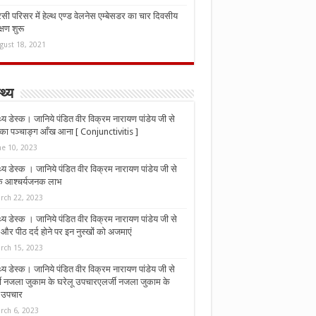
ी परिसर में हेल्थ एण्ड वेलनेस एम्बेसडर का चार दिवसीय
्षण शुरू
gust 18, 2021
्थ्य
्थ्य डेस्क। जानिये पंडित वीर विक्रम नारायण पांडेय जी से
ा पञ्चाङ्ग आँख आना [ Conjunctivitis ]
ne 10, 2023
्थ्य डेस्क । जानिये पंडित वीर विक्रम नारायण पांडेय जी से
 के आश्चर्यजनक लाभ
rch 22, 2023
्थ्य डेस्क । जानिये पंडित वीर विक्रम नारायण पांडेय जी से
र पीठ दर्द होने पर इन नुस्‍खों को अजमाएं
rch 15, 2023
्थ्य डेस्क। जानिये पंडित वीर विक्रम नारायण पांडेय जी से
जी नजला जुकाम के घरेलू उपचारएलर्जी नजला जुकाम के
ू उपचार
rch 6, 2023