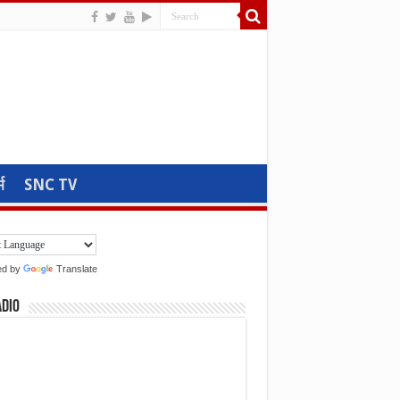
म
SNC TV
ed by
Translate
adio