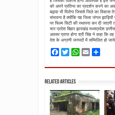
है जिसका विकास होना आवश्यक है इस जनपद म
को अपने प्रतिभा का प्रदर्शन करने का अवसर
बढ़ावा भी मिलेगा जिससे जिले का विकास ते
संभावना है क्योंकि यह जिला जंगल झाड़ियों स
पर फिल्म सिटी की स्थापना कर दी जाएगी
चार प्रदेश बिहार झारखंड मध्यप्रदेश छत्ती
अवसर प्राप्त होगा श्री सिंह ने कहा कि वह
देश के अग्रणी जनपदों में सम्मिलित हो जाय
F
T
W
E
S
a
w
h
m
h
ce
it
at
ai
ar
b
te
s
l
e
Related Articles
o
r
A
o
p
k
p