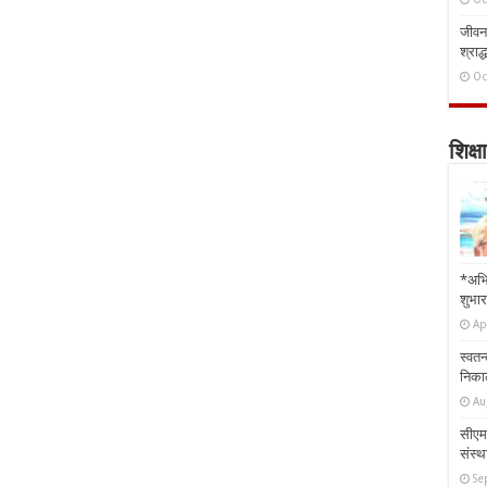
जीवन 
श्राद्
Oc
शिक्षा
*अभि
शुभार
Ap
स्वतन
निकाल
Au
सीएम 
संस्था
Se