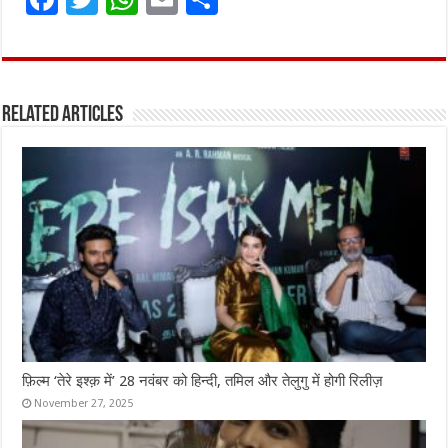
a
w
h
m
h
ce
it
at
ai
ar
b
te
s
l
e
Related Articles
o
r
A
o
p
k
p
फ़िल्म ‘तेरे इश्क़ में’ 28 नवंबर को हिन्दी, तमिल और तेलुगु में होगी रिलीज़
November 27, 2025