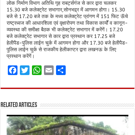
लोक निर्माण विभाग अतिथि गृह राबर्ट्सगंज से कार द्वारा चलकर
15.30 बजे कलेक्ट्रेट सभागार,सोनभद्र्र में आगमन होगा। 15.30
बजे से 17.20 बजे तक के मध्य कलेक्ट्रेट प्रांगण में 151 फिट ऊॅचे
राष्ट्रध्वज की आधारशिला एवं वृक्षारोपण तथा विकास कार्यों व कानून-
व्यवस्था की समीक्षा बैठक भी कलेक्ट्रेट सभागार में करेंगें। 17.20
बजे कलेक्ट्रेट सभागार से कार द्वारा प्रस्थान कर 17.25 बजे
हेलीपैड-पुलिस लाईन चुर्क में आगमन होगा और 17.30 बजे हेलीपैड-
पुलिस लाईन चुर्क से राजकीय हेलीकाप्टर द्वारा लखनऊ के लिए
प्रस्थान करेंगें।
F
T
W
E
S
a
w
h
m
h
ce
it
at
ai
ar
b
te
s
l
e
Related Articles
o
r
A
o
p
k
p