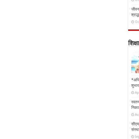
जीवन 
श्राद्
Oc
शिक्षा
*अभि
शुभार
Ap
स्वतन
निकाल
Au
सीएम 
संस्था
Se