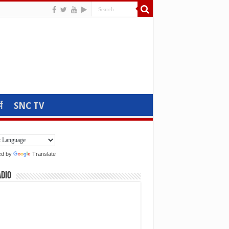
म
SNC TV
ed by
Translate
adio