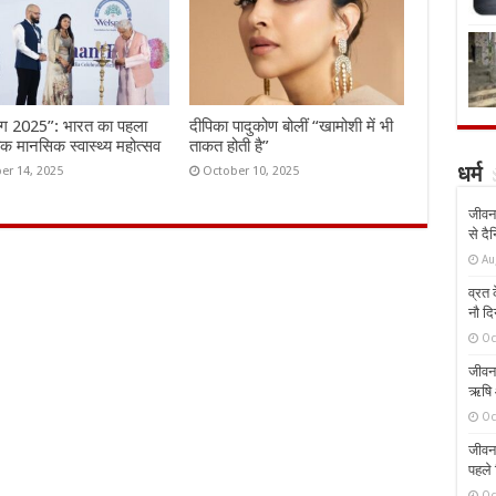
ंग 2025”: भारत का पहला
दीपिका पादुकोण बोलीं “खामोशी में भी
तिक मानसिक स्वास्थ्य महोत्सव
ताकत होती है”
er 14, 2025
October 10, 2025
धर्म
जीवन 
से दै
Au
व्रत क
नौ दि
Oc
जीवन 
ऋषि औ
Oc
जीवन 
पहले 
Oc