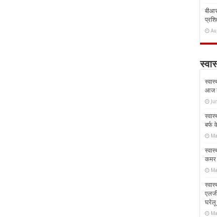
बीआरस
प्रशिक
Au
स्वास
स्वास
आज क
Ju
स्वास
बर्फ
Ma
स्वास
कमर औ
Ma
स्वास
एलर्
घरेल
Ma