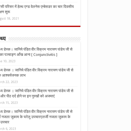
ी परिसर में हेल्थ एण्ड वेलनेस एम्बेसडर का चार दिवसीय
्षण शुरू
gust 18, 2021
्थ्य
्थ्य डेस्क। जानिये पंडित वीर विक्रम नारायण पांडेय जी से
ा पञ्चाङ्ग आँख आना [ Conjunctivitis ]
ne 10, 2023
्थ्य डेस्क । जानिये पंडित वीर विक्रम नारायण पांडेय जी से
 के आश्चर्यजनक लाभ
rch 22, 2023
्थ्य डेस्क । जानिये पंडित वीर विक्रम नारायण पांडेय जी से
र पीठ दर्द होने पर इन नुस्‍खों को अजमाएं
rch 15, 2023
्थ्य डेस्क। जानिये पंडित वीर विक्रम नारायण पांडेय जी से
जी नजला जुकाम के घरेलू उपचारएलर्जी नजला जुकाम के
ू उपचार
rch 6, 2023