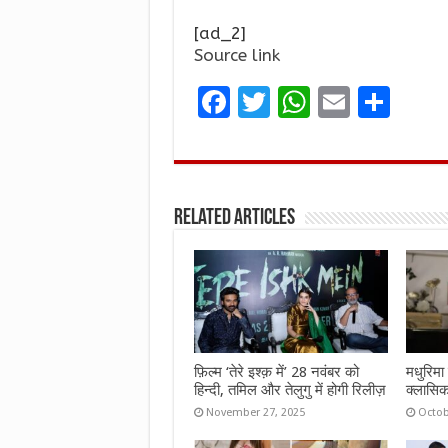
[ad_2]
Source link
F
T
W
E
S
a
w
h
m
h
ce
it
at
ai
ar
b
te
s
l
e
Related Articles
o
r
A
o
p
k
p
फ़िल्म ‘तेरे इश्क़ में’ 28 नवंबर को
मधुरिमा 
हिन्दी, तमिल और तेलुगु में होगी रिलीज़
क्लासिक
November 27, 2025
Octob