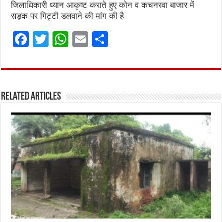
जिलाधिकारी ध्यान आकृष्ट कराते हुए कोन व कचनरवा बाजार में
सड़क पर गिट्टी डलवाने की मांग की है
F
T
W
E
S
a
w
h
m
h
ce
it
at
ai
ar
b
te
s
l
e
Related Articles
o
r
A
o
p
k
p