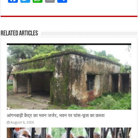
a
w
h
m
h
ce
it
at
ai
ar
b
te
s
l
e
Related Articles
o
r
A
o
p
k
p
आंगनबाड़ी केंद्र का भवन जर्जर, भवन पर घांस-फूस का कब्जा
August 6, 2026