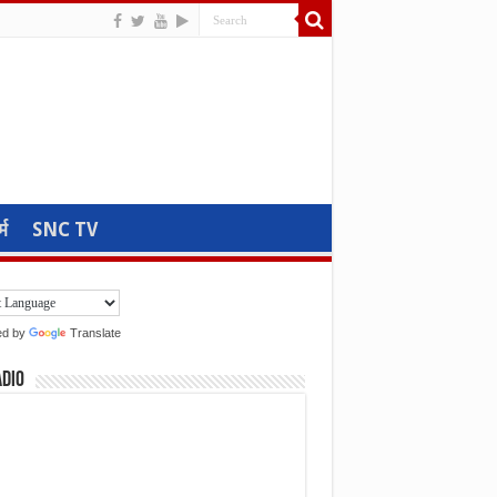
्म
SNC TV
ed by
Translate
adio