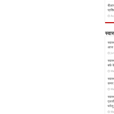
बीआरस
प्रशिक
Au
स्वास
स्वास
आज क
Ju
स्वास
बर्फ
Ma
स्वास
कमर औ
Ma
स्वास
एलर्
घरेल
Ma