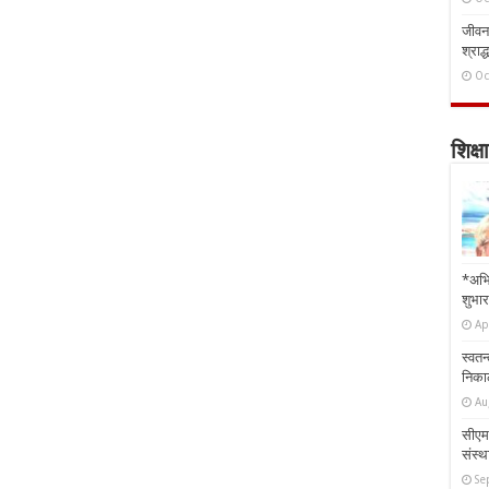
जीवन 
श्राद्
Oc
शिक्षा
*अभि
शुभार
Ap
स्वतन
निकाल
Au
सीएम 
संस्था
Se