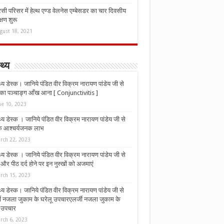
ी परिसर में हेल्थ एण्ड वेलनेस एम्बेसडर का चार दिवसीय
्षण शुरू
gust 18, 2021
्थ्य
्थ्य डेस्क। जानिये पंडित वीर विक्रम नारायण पांडेय जी से
ा पञ्चाङ्ग आँख आना [ Conjunctivitis ]
ne 10, 2023
्थ्य डेस्क । जानिये पंडित वीर विक्रम नारायण पांडेय जी से
 के आश्चर्यजनक लाभ
rch 22, 2023
्थ्य डेस्क । जानिये पंडित वीर विक्रम नारायण पांडेय जी से
र पीठ दर्द होने पर इन नुस्‍खों को अजमाएं
rch 15, 2023
्थ्य डेस्क। जानिये पंडित वीर विक्रम नारायण पांडेय जी से
जी नजला जुकाम के घरेलू उपचारएलर्जी नजला जुकाम के
ू उपचार
rch 6, 2023