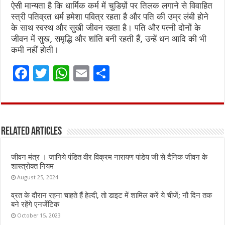
ऐसी मान्यता है कि धार्मिक कर्म में चुडिय़ों पर तिलक लगाने से विवाहित
स्त्री पतिव्रत धर्म हमेशा पवित्र रहता है और पति की उम्र लंबी होने
के साथ स्वस्थ और सुखी जीवन रहता है। पति और पत्नी दोनों के
जीवन में सुख, समृद्धि और शांति बनी रहती हैं, उन्हें धन आदि की भी
कमी नहीं होती।
F
T
W
E
S
a
w
h
m
h
ce
it
at
ai
ar
b
te
s
l
e
Related Articles
o
r
A
o
p
जीवन मंत्र । जानिये पंडित वीर विक्रम नारायण पांडेय जी से दैनिक जीवन के
k
p
शास्त्रोक्त नियम
August 25, 2024
व्रत के दौरान रहना चाहते हैं हेल्दी, तो डाइट में शामिल करें ये चीजें; नौ दिन तक
बने रहेंगे एनर्जेटिक
October 15, 2023