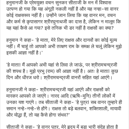
हनुमानजी के प्रेमयुक्त वचन सुनकर सीताजी के मन में विश्वास
उत्पन्न हो गया कि यह अंगूठी नकली नहीं है और यह नन्हा-सा वानर
कोई राक्षसरूप नहीं है। उन्होंने जान लिया कि यह वानर मन, वचन
और कर्म से कृपासागर श्रीरघुनाथजी का दास है, लेकिन न मालूम कि
यह यहां कैसे आ गया? इसे तनिक भी डर नहीं है राक्षसों का क्या?
हनुमान ने कहा- ‘हे माता, मेरे लिए राक्षस और दानवों का कोई मूल्य
नहीं। मैं चाहूं तो आपको अभी तत्क्षण राम के समक्ष ले चलूं लेकिन मुझे
इसकी आज्ञा नहीं है।’
‘हे माता! मैं आपको अभी यहां से लिवा ले जाऊं, पर श्रीरामचन्द्रजी
की शपथ है। मुझे प्रभु (राम) की आज्ञा नहीं है। अतः हे माता! कुछ
दिन और धीरज धरो। श्रीरामचन्द्रजी वानरों सहित यहां आएंगे।
हनुमानजी ने कहा- श्रीरामचन्द्रजी यहां आएंगे और राक्षसों को
मारकर आपको ले जाएंगे। नारद आदि (ऋषि-मुनि) तीनों लोकों में
उनका यश गाएंगे। तब सीताजी ने कहा- ‘हे पुत्र! सब वानर तुम्हारे ही
समान नन्हे-नन्हे-से होंगे। राक्षस तो बड़े बलवान, शक्तिशाली, मायावी
और योद्धा हैं, तो यह कैसे होगा संभव?’
सीताजी ने कहा- ‘हे वानर पुत्र, मेरे हृदय में बड़ा भारी संदेह होता है