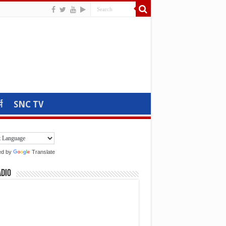
म
SNC TV
ed by
Translate
adio