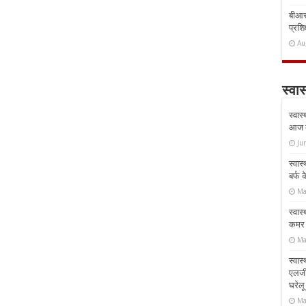
बीआरस
प्रशिक
Au
स्वास
स्वास
आज क
Ju
स्वास
बर्फ
Ma
स्वास
कमर औ
Ma
स्वास
एलर्
घरेल
Ma