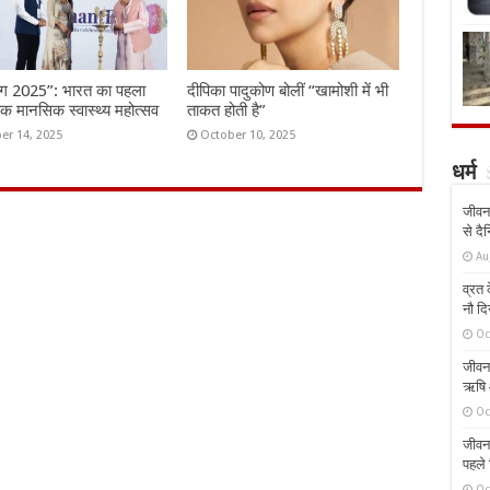
ंग 2025”: भारत का पहला
दीपिका पादुकोण बोलीं “खामोशी में भी
तिक मानसिक स्वास्थ्य महोत्सव
ताकत होती है”
er 14, 2025
October 10, 2025
धर्म
जीवन 
से दै
Au
व्रत क
नौ दि
Oc
जीवन 
ऋषि औ
Oc
जीवन 
पहले 
Oc