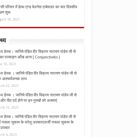
ी परिसर में हेल्थ एण्ड वेलनेस एम्बेसडर का चार दिवसीय
्षण शुरू
gust 18, 2021
्थ्य
्थ्य डेस्क। जानिये पंडित वीर विक्रम नारायण पांडेय जी से
ा पञ्चाङ्ग आँख आना [ Conjunctivitis ]
ne 10, 2023
्थ्य डेस्क । जानिये पंडित वीर विक्रम नारायण पांडेय जी से
 के आश्चर्यजनक लाभ
rch 22, 2023
्थ्य डेस्क । जानिये पंडित वीर विक्रम नारायण पांडेय जी से
र पीठ दर्द होने पर इन नुस्‍खों को अजमाएं
rch 15, 2023
्थ्य डेस्क। जानिये पंडित वीर विक्रम नारायण पांडेय जी से
जी नजला जुकाम के घरेलू उपचारएलर्जी नजला जुकाम के
ू उपचार
rch 6, 2023