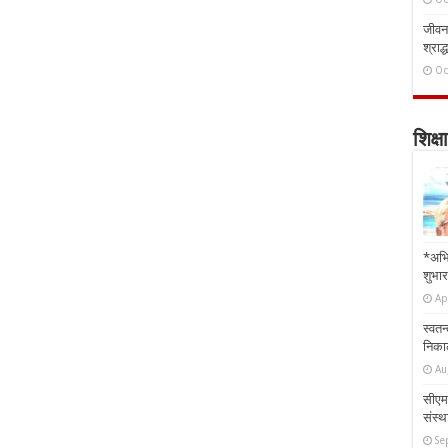
जीवन 
श्राद्
Oc
शिक्षा
*अभि
शुभार
Ap
स्वतन
निकाल
Au
सीएम 
संस्था
Se