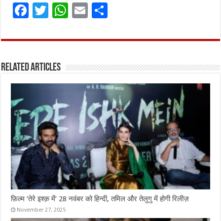
F
T
W
E
S
a
w
h
m
h
ce
it
at
ai
ar
b
te
s
l
e
Related Articles
o
r
A
o
p
k
p
फ़िल्म ‘तेरे इश्क़ में’ 28 नवंबर को हिन्दी, तमिल और तेलुगु में होगी रिलीज़
November 27, 2025