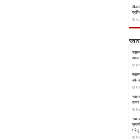
बीआरस
प्रशिक
Au
स्वास
स्वास
आज क
Ju
स्वास
बर्फ
Ma
स्वास
कमर औ
Ma
स्वास
एलर्
घरेल
Ma