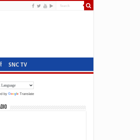
म
SNC TV
ed by
Translate
adio