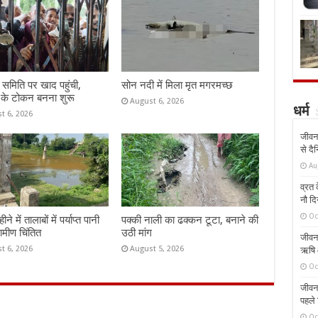
समिति पर खाद पहुंची,
सोन नदी में मिला मृत मगरमच्छ
 के टोकन बनना शुरू
August 6, 2026
धर्म
t 6, 2026
जीवन 
से दै
Au
व्रत क
नौ दि
Oc
े में तालाबों में पर्याप्त पानी
पक्की नाली का ढक्कन टूटा, बनाने की
रामीण चिंतित
उठी मांग
जीवन 
t 6, 2026
August 5, 2026
ऋषि औ
Oc
जीवन 
पहले 
Oc