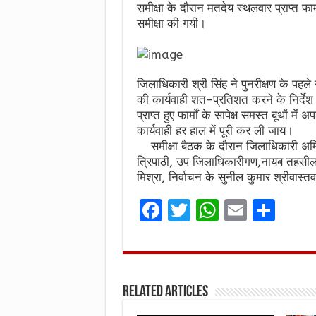
समीक्षा के दौरान मतदेय स्थलवार प्राप्त फार
समीक्षा की गयी।
जिलाधिकारी श्री सिंह ने पुनरीक्षण के पहले ग
की कार्यवाही शत-प्रतिशत करने के निर्देश स
प्राप्त हुए फार्मों के सापेक्ष समस्त बूथो
कार्यवाही हर हाल में पूरी कर ली जाय।
समीक्षा बैठक के दौरान जिलाधिकारी अमि
त्रिपाठी, उप जिलाधिकारीगण,नायब तहसी
मिश्रा, निर्वाचन के सुनील कुमार श्रीवास्
F
T
W
E
S
a
w
h
m
h
ce
it
at
ai
ar
b
te
s
l
e
Related Articles
o
r
A