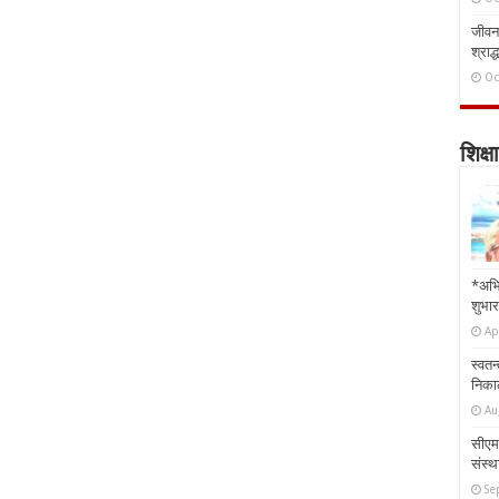
जीवन 
श्राद्
Oc
शिक्षा
*अभि
शुभार
Ap
स्वतन
निकाल
Au
सीएम 
संस्था
Se