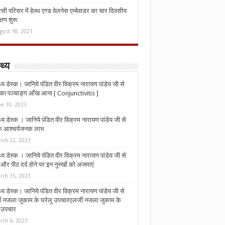
ी परिसर में हेल्थ एण्ड वेलनेस एम्बेसडर का चार दिवसीय
्षण शुरू
gust 18, 2021
्थ्य
्थ्य डेस्क। जानिये पंडित वीर विक्रम नारायण पांडेय जी से
ा पञ्चाङ्ग आँख आना [ Conjunctivitis ]
ne 10, 2023
्थ्य डेस्क । जानिये पंडित वीर विक्रम नारायण पांडेय जी से
 के आश्चर्यजनक लाभ
rch 22, 2023
्थ्य डेस्क । जानिये पंडित वीर विक्रम नारायण पांडेय जी से
र पीठ दर्द होने पर इन नुस्‍खों को अजमाएं
rch 15, 2023
्थ्य डेस्क। जानिये पंडित वीर विक्रम नारायण पांडेय जी से
जी नजला जुकाम के घरेलू उपचारएलर्जी नजला जुकाम के
ू उपचार
rch 6, 2023