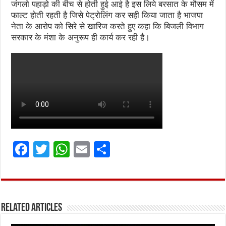
जंगलो पहाड़ो की बीच से होती हुई आई है इस लिये बरसात के मौसम में
फाल्ट होती रहती है जिसे पेट्रोलिंग कर सही किया जाता है भाजपा
नेता के आरोप को सिरे से खारिज करते हुए कहा कि बिजली विभाग
सरकार के मंशा के अनुरूप ही कार्य कर रही है।
F
T
W
E
S
a
w
h
m
h
ce
it
at
ai
ar
b
te
s
l
e
Related Articles
o
r
A