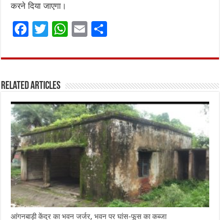
करने दिया जाएगा।
F
T
W
E
S
a
w
h
m
h
ce
it
at
ai
ar
b
te
s
l
e
Related Articles
o
r
A
o
p
k
p
आंगनबाड़ी केंद्र का भवन जर्जर, भवन पर घांस-फूस का कब्जा