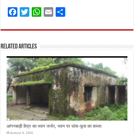
F
T
W
E
S
a
w
h
m
h
ce
it
at
ai
ar
b
te
s
l
e
Related Articles
o
r
A
o
p
k
p
आंगनबाड़ी केंद्र का भवन जर्जर, भवन पर घांस-फूस का कब्जा
August 6, 2026