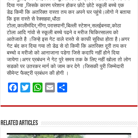
दिया गया ,जिसके कारण परेशान होकर छोटे छोटे स्कूली बच्चे एक
डेढ किमी कि अतरिक्त रास्ता तय कर अपने घर पहुंचे।लोगो ने बताया
कि इस रास्ते से रेक्सहवा,धौठा
टोला,कालीमंदिर,नींगा,परासपानी,बिल्ली स्टेशन,सलईबनवा,कोठा
टोला आदि गांवो से स्कूली बच्चे पढने व मरीज चिकित्सालय को
आतेजाते है ।जिन्हे इस गेट वाले रास्ते से काफी सुविधा होता है।अगर
गेट बंद कर दिया गया तो डेढ से दो किमी कि अतरिक्त दूरी तय कर
बच्चो व मरीजो को आनाजाना पडेगा जिसे कदापि नहीं होने दिया
जायेगा।अगर प्रबंधन ने गेट पुरे समय तक के लिए नहीं खोला तो लोग
सडको पर उतरकर मार्ग को जाम कर देगे ।जिसकी पुरी जिम्मेदारी
सीमेन्ट फैक्ट्री प्रबंधन की होगी ।
F
T
W
E
S
a
w
h
m
h
ce
it
at
ai
ar
b
te
s
l
e
Related Articles
o
r
A
o
p