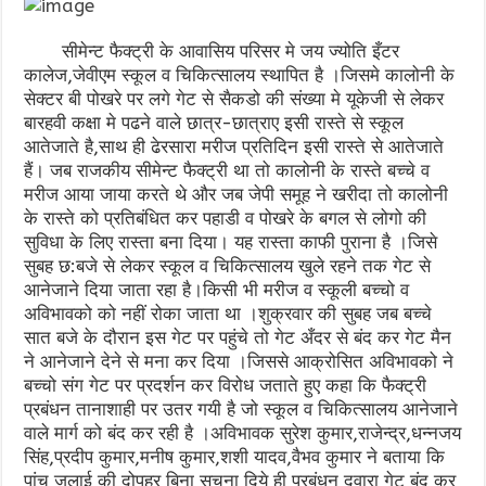
सीमेन्ट फैक्ट्री के आवासिय परिसर मे जय ज्योति इँटर
कालेज,जेवीएम स्कूल व चिकित्सालय स्थापित है ।जिसमे कालोनी के
सेक्टर बी पोखरे पर लगे गेट से सैकडो की संख्या मे यूकेजी से लेकर
बारहवी कक्षा मे पढने वाले छात्र-छात्राए इसी रास्ते से स्कूल
आतेजाते है,साथ ही ढेरसारा मरीज प्रतिदिन इसी रास्ते से आतेजाते
हैं। जब राजकीय सीमेन्ट फैक्ट्री था तो कालोनी के रास्ते बच्चे व
मरीज आया जाया करते थे और जब जेपी समूह ने खरीदा तो कालोनी
के रास्ते को प्रतिबंधित कर पहाडी व पोखरे के बगल से लोगो की
सुविधा के लिए रास्ता बना दिया। यह रास्ता काफी पुराना है ।जिसे
सुबह छ:बजे से लेकर स्कूल व चिकित्सालय खुले रहने तक गेट से
आनेजाने दिया जाता रहा है।किसी भी मरीज व स्कूली बच्चो व
अविभावको को नहीं रोका जाता था ।शुक्रवार की सुबह जब बच्चे
सात बजे के दौरान इस गेट पर पहुंचे तो गेट अँदर से बंद कर गेट मैन
ने आनेजाने देने से मना कर दिया ।जिससे आक्रोसित अविभावको ने
बच्चो संग गेट पर प्रदर्शन कर विरोध जताते हुए कहा कि फैक्ट्री
प्रबंधन तानाशाही पर उतर गयी है जो स्कूल व चिकित्सालय आनेजाने
वाले मार्ग को बंद कर रही है ।अविभावक सुरेश कुमार,राजेन्द्र,धन्नजय
सिंह,प्रदीप कुमार,मनीष कुमार,शशी यादव,वैभव कुमार ने बताया कि
पांच जुलाई की दोपहर बिना सूचना दिये ही प्रबंधन दवारा गेट बंद कर