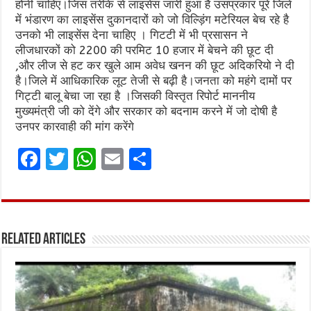
होनी चाहिए।जिस तरीके से लाइसेंस जारी हुआ है उसप्रकार पूरे जिले
में भंडारण का लाइसेंस दुकानदारों को जो विल्ड़िंग मटेरियल बेच रहे है
उनको भी लाइसेंस देना चाहिए । गिटटी में भी प्रसासन ने
लीजधारकों को 2200 की परमिट 10 हजार में बेचने की छूट दी
,और लीज से हट कर खुले आम अवेध खनन की छूट अदिकरियो ने दी
है।जिले में आधिकारिक लूट तेजी से बढ़ी है।जनता को महंगे दामों पर
गिट्टी बालू बेचा जा रहा है ।जिसकी विस्तृत रिपोर्ट माननीय
मुख्यमंत्री जी को देंगे और सरकार को बदनाम करने में जो दोषी है
उनपर कारवाही की मांग करेंगे
F
T
W
E
S
a
w
h
m
h
ce
it
at
ai
ar
b
te
s
l
e
Related Articles
o
r
A
o
p
k
p