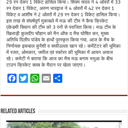
29 रन देकर 1 विकेट हासिल किया। शिवम यादव ने 4 ओवरों में 33
रन देकर 1 विकेट, अरुण भारद्वाज ने 4 ओवरों में 42 रन देकर 1
विकेट व आशीष ने 2 ओवरों में 29 रन देकर 1 विकेट हासिल किया।
इस तरह से संघर्षपूर्ण मुकाबले में मऊ की टीम ने कैफ क्रिकेट
एकेडमी सिवान की टीम को 3 रनों से पराजित किया। मऊ टीम के
खिलाड़ी कुलदीप चौहान को मैन ऑफ द मैच घोषित कर, मुख्य
अतिथि दिलीप पांडेय के हाथों पुरस्कृत किया गया. आज के मैच के
निर्णायक इकबाल कुरैशी व सफीउल्ला खान रहे। कमेंटेटर की भूमिका
में रजत, ओमकार, जमील एवं स्कोरर की भूमिका में आयन अयाज
रहे। कमेटी ने बताया कि आज का मैच मऊ बनाम भभुआ के बीच
टाउन क्रिकेट क्लब के मैदान पर खेला जाएगा‌।
F
T
W
E
S
a
w
h
m
h
ce
it
at
ai
ar
b
te
s
l
e
Related Articles
o
r
A
o
p