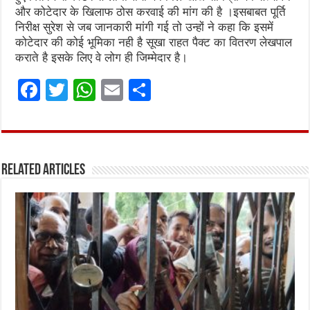
और कोटेदार के खिलाफ ठोस करवाई की मांग की है ।इसबाबत पूर्ति
निरीक्ष सुरेश से जब जानकारी मांगी गई तो उन्हों ने कहा कि इसमें
कोटेदार की कोई भूमिका नही है सूखा राहत पैक्ट का वितरण लेखपाल
कराते है इसके लिए वे लोग ही जिम्मेदार है।
F
T
W
E
S
a
w
h
m
h
ce
it
at
ai
ar
b
te
s
l
e
Related Articles
o
r
A
o
p
k
p